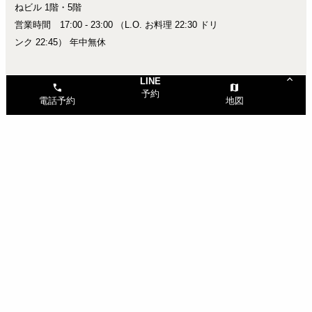
ねビル 1階・5階
営業時間 17:00 - 23:00 （L.O. お料理 22:30 ドリ
ンク 22:45） 年中無休
keyboard_arrow_up
LINE
call
map
予約
電話予約
地図