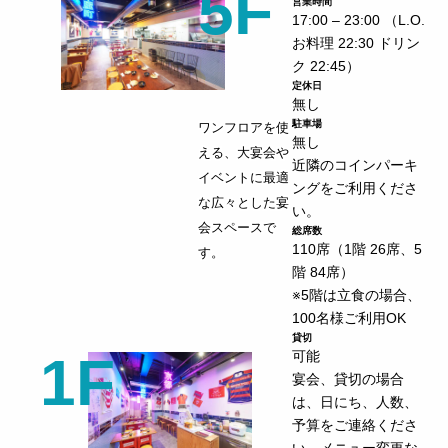
5F
営業時間
17:00 – 23:00 （L.O.
お料理 22:30 ドリン
ク 22:45）
定休日
無し
駐車場
ワンフロアを使
無し
える、大宴会や
近隣のコインパーキ
イベントに最適
ングをご利用くださ
な広々とした宴
い。
会スペースで
総席数
110席（1階 26席、5
す。
階 84席）
※5階は立食の場合、
100名様ご利用OK
貸切
1F
可能
宴会、貸切の場合
は、日にち、人数、
予算をご連絡くださ