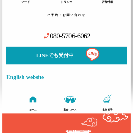
フード
ドリンク
店舗情報
ご予約・お問い合わせ
phone_enabled
080-5706-6062
LINEでも受付中
English website
ホーム
宴会･コース
名物 餃子